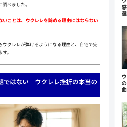
ウ
に調べました。
感
選
ないことは、ウクレレを諦める理由にはならない
もウクレレが弾けるようになる理由と、自宅で完
ます。
ウ
題ではない｜ウクレレ挫折の本当の
の
曲