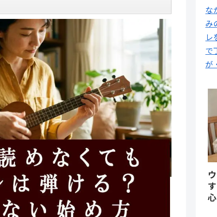
な
み
レ
で
が
ウ
す
心