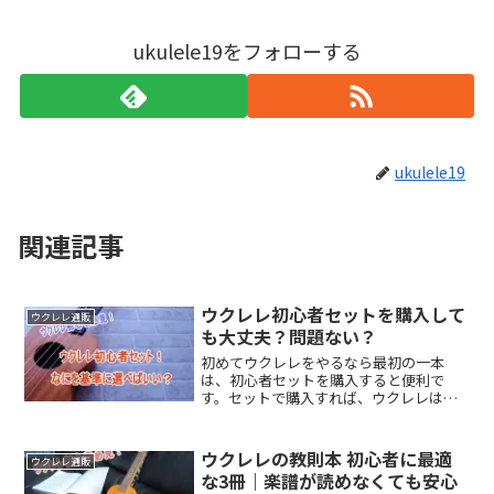
ukulele19をフォローする
ukulele19
関連記事
ウクレレ初心者セットを購入して
ウクレレ通販
も大丈夫？問題ない？
初めてウクレレをやるなら最初の一本
は、初心者セットを購入すると便利で
す。セットで購入すれば、ウクレレはも
ちろんのこと、他にもチューナーやコー
ド表、教材や楽譜なども一緒に揃ってい
るので後から購入しなくてもいいので便
ウクレレの教則本 初心者に最適
ウクレレ通販
利です。
な3冊｜楽譜が読めなくても安心