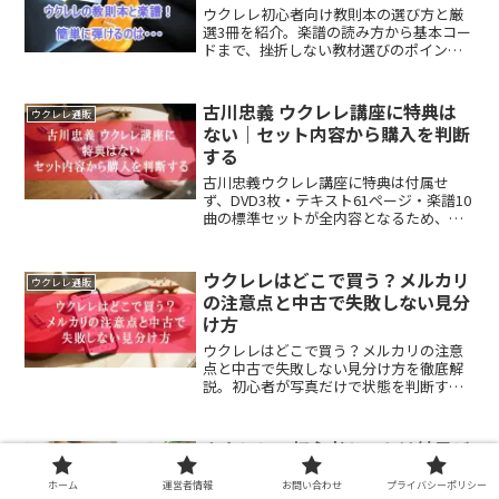
ウクレレ初心者向け教則本の選び方と厳
選3冊を紹介。楽譜の読み方から基本コー
ドまで、挫折しない教材選びのポイント
を解説。初心者が迷わず上達できる最適
な一冊が見つかります。
古川忠義 ウクレレ講座に特典は
ウクレレ通販
ない｜セット内容から購入を判断
する
古川忠義ウクレレ講座に特典は付属せ
ず、DVD3枚・テキスト61ページ・楽譜10
曲の標準セットが全内容となるため、購
入判断は特典ではなくセット内容と学習
目的の一致を基準にするのが賢明です。
ウクレレはどこで買う？メルカリ
ウクレレ通販
の注意点と中古で失敗しない見分
け方
ウクレレはどこで買う？メルカリの注意
点と中古で失敗しない見分け方を徹底解
説。初心者が写真だけで状態を判断する
リスクや、買ってはいけない出品の特徴
をまとめました。安さの裏にある危険を
回避し、納得の1本を手に入れる方法をお
ウクレレの初心者セットは結局ど
ウクレレ通販
伝えします。
れがいい？Enya・KALA・
ホーム
運営者情報
お問い合わせ
プライバシーポリシー
Famousを徹底比較レビュー