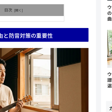
ウ
目次
の
曲
由と防音対策の重要性
ウ
譜
選