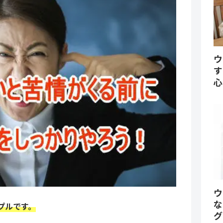
ウ
す
心
ウ
な
プルです。
グ