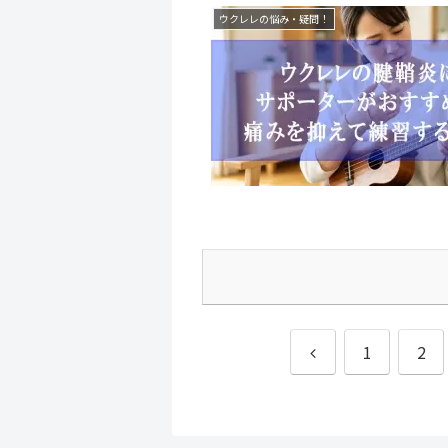
ウクレレの悩み・疑問！
前
1
2
へ