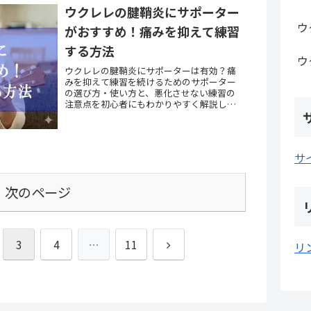
ウクレレの腱鞘炎にサポーター
ウ
がおすすめ！痛みを抑えて練習
する方法
ウ
ウクレレの腱鞘炎にサポーターは有効？痛
みを抑えて練習を続けるためのサポーター
の選び方・使い方と、悪化させない練習の
注意点を初心者にもわかりやすく解説しま
す。
サ
次のページ
次
3
4
…
11
リ
へ