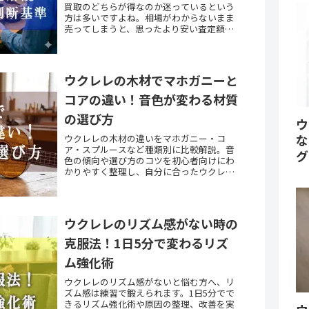
買取のどちらが得なのか迷っているという
方は多いですよね。相場がわからないまま
売ってしまうと、思ったより安い査定額に
驚くこともあります。実は、事前に相場を
把握して複数業者に見積もりを取るだけ
で、査定額が数...
ウクレレの木材でマホガニーと
コアの違い！音色が変わる材質
の選び方
ウ
な
ウクレレの木材の違いをマホガニー・コ
ア・スプルースなど種類別に比較解説。音
グ
色の傾向や選び方のコツを初心者向けにわ
かりやすく整理し、自分に合ったウクレレ
の材質選びをサポートします。
ウクレレのリズム感がない時の
克服法！1日5分で変わるリズ
ム強化術
ウクレレのリズム感がないと悩む方へ、リ
ズム感は練習で鍛えられます。1日5分でで
きるリズム強化術や原因の整理、改善を実