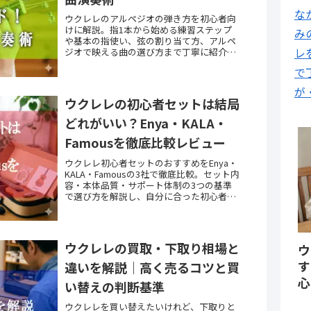
な
ウクレレのアルペジオの弾き方を初心者向
けに解説。指1本から始める練習ステップ
み
や基本の指使い、弦の割り当て方、アルペ
レ
ジオで映える曲の選び方まで丁寧に紹介し
ます。
で
が
ウクレレの初心者セットは結局
どれがいい？Enya・KALA・
Famousを徹底比較レビュー
ウクレレ初心者セットのおすすめをEnya・
KALA・Famousの3社で徹底比較。セット内
容・本体品質・サポート体制の3つの基準
で選び方を解説し、自分に合った初心者セ
ットが見つかります。
ウクレレの買取・下取り相場と
ウ
す
違いを解説｜高く売るコツと買
心
い替えの判断基準
ウクレレを買い替えたいけれど、下取りと