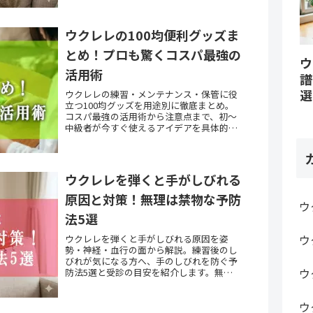
ウクレレの100均便利グッズま
とめ！プロも驚くコスパ最強の
ウ
活用術
譜
選
ウクレレの練習・メンテナンス・保管に役
立つ100均グッズを用途別に徹底まとめ。
コスパ最強の活用術から注意点まで、初〜
中級者が今すぐ使えるアイデアを具体的に
紹介します。
ウクレレを弾くと手がしびれる
原因と対策！無理は禁物な予防
ウ
法5選
ウ
ウクレレを弾くと手がしびれる原因を姿
勢・神経・血行の面から解説。練習後のし
びれが気になる方へ、手のしびれを防ぐ予
ウ
防法5選と受診の目安を紹介します。無理
なく演奏を続けるヒントが見つかります。
ウ